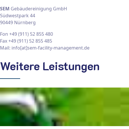
SEM
Gebäudereinigung GmbH
Südwestpark 44
90449 Nürnberg
Fon +49 (911) 52 855 480
Fax +49 (911) 52 855 485
Mail: info[at]sem-facility-management.de
Weitere Leistungen